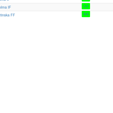
1-1
olma IF
0-4
tinska FF