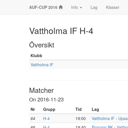
AUF-CUP 2016
Info
Lag
Klasser
Vattholma IF H-4
Översikt
Klubb
Vattholma IF
Matcher
On 2016-11-23
Nr
Grupp
Tid
Lag
64
H-4
19:00
Vattholma IF
-
Upsal
66
H-4
19:40
Procyon BK
-
Vattho