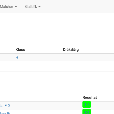
Matcher
Statistik
Klass
Dräktfärg
H
Resultat
1-1
a IF 2
2-2
lma IF