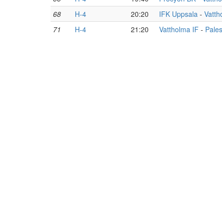
68
H-4
20:20
IFK Uppsala
-
Vatth
71
H-4
21:20
Vattholma IF
-
Pales