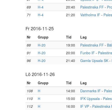
69
H-4
20:40
Palestinska FF
-
Pr
71
H-4
21:20
Vattholma IF
-
Pales
Fr 2016-11-25
Nr
Grupp
Tid
Lag
88
H-20
19:00
Palestinska FF
-
Bäl
91
H-20
20:00
Funbo IF
-
Palestin
96
H-20
21:40
Gamla Upsala SK
-
Lö 2016-11-26
Nr
Grupp
Tid
Lag
108
H
14:00
Danmarks IF
-
Pale
110
H
15:00
IFK Uppsala
-
Pales
112
H
16:00
IF VP
-
Palestinska