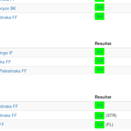
2-2
ocyon BK
0-4
tinska FF
Resultat
3-1
inge IF
1-4
ska FF
1-1
Palestinska FF
Resultat
1-3
stinska FF
tinska FF
(STR)
7-8
 FF
(FL)
1-2