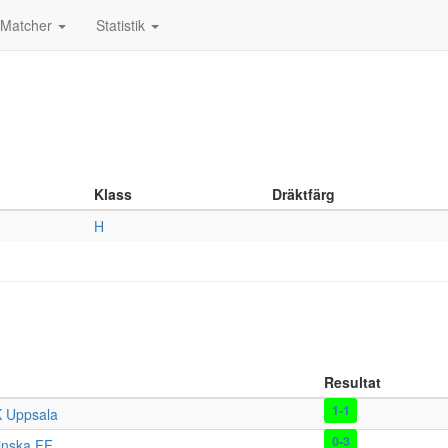
Matcher
Statistik
Klass
Dräktfärg
H
Resultat
1-1
K Uppsala
0-3
inska FF