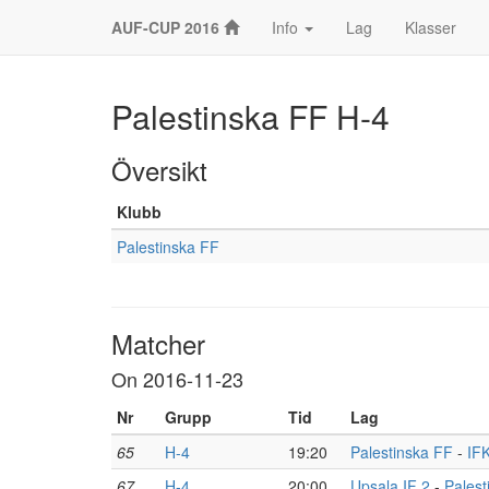
AUF-CUP 2016
Info
Lag
Klasser
Palestinska FF H-4
Översikt
Klubb
Palestinska FF
Matcher
On 2016-11-23
Nr
Grupp
Tid
Lag
65
H-4
19:20
Palestinska FF
-
IF
67
H-4
20:00
Upsala IF 2
-
Palest