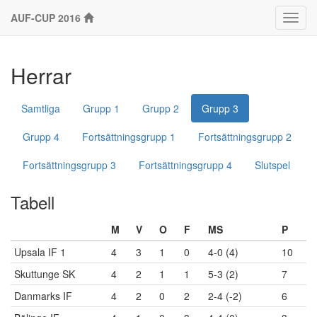
AUF-CUP 2016
Klass
Herrar
Samtliga
Grupp 1
Grupp 2
Grupp 3
Grupp 4
Fortsättningsgrupp 1
Fortsättningsgrupp 2
Fortsättningsgrupp 3
Fortsättningsgrupp 4
Slutspel
Tabell
M
V
O
F
MS
P
Upsala IF 1
4
3
1
0
4-0 (4)
10
Skuttunge SK
4
2
1
1
5-3 (2)
7
Danmarks IF
4
2
0
2
2-4 (-2)
6