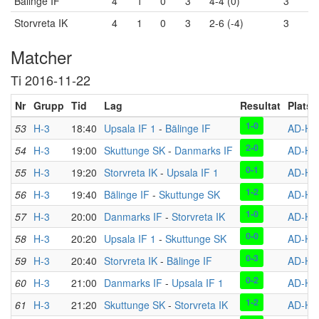
Bälinge IF
4
1
0
3
4-4 (0)
3
Storvreta IK
4
1
0
3
2-6 (-4)
3
Matcher
Ti 2016-11-22
Nr
Grupp
Tid
Lag
Resultat
Plats
1-0
53
H-3
18:40
Upsala IF 1
-
Bälinge IF
AD-HA
2-0
54
H-3
19:00
Skuttunge SK
-
Danmarks IF
AD-HA
0-1
55
H-3
19:20
Storvreta IK
-
Upsala IF 1
AD-HA
1-2
56
H-3
19:40
Bälinge IF
-
Skuttunge SK
AD-HA
1-0
57
H-3
20:00
Danmarks IF
-
Storvreta IK
AD-HA
0-0
58
H-3
20:20
Upsala IF 1
-
Skuttunge SK
AD-HA
0-3
59
H-3
20:40
Storvreta IK
-
Bälinge IF
AD-HA
0-2
60
H-3
21:00
Danmarks IF
-
Upsala IF 1
AD-HA
1-2
61
H-3
21:20
Skuttunge SK
-
Storvreta IK
AD-HA