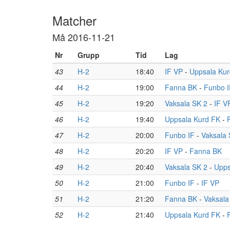
Matcher
Må 2016-11-21
Nr
Grupp
Tid
Lag
43
H-2
18:40
IF VP
-
Uppsala Ku
44
H-2
19:00
Fanna BK
-
Funbo I
45
H-2
19:20
Vaksala SK 2
-
IF V
46
H-2
19:40
Uppsala Kurd FK
-
47
H-2
20:00
Funbo IF
-
Vaksala 
48
H-2
20:20
IF VP
-
Fanna BK
49
H-2
20:40
Vaksala SK 2
-
Upps
50
H-2
21:00
Funbo IF
-
IF VP
51
H-2
21:20
Fanna BK
-
Vaksala
52
H-2
21:40
Uppsala Kurd FK
-