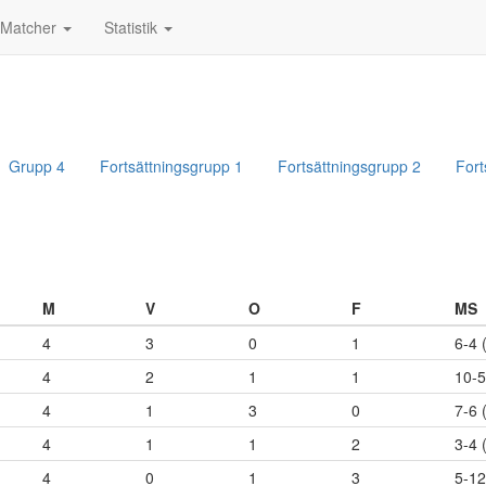
Matcher
Statistik
Grupp 4
Fortsättningsgrupp 1
Fortsättningsgrupp 2
Fort
M
V
O
F
MS
4
3
0
1
6-4 
4
2
1
1
10-5
4
1
3
0
7-6 
4
1
1
2
3-4 
4
0
1
3
5-12