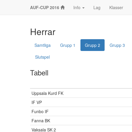
AUF-CUP 2016
Info
Lag
Klasser
Herrar
Samtliga
Grupp 1
Grupp 2
Grupp 3
Slutspel
Tabell
Uppsala Kurd FK
IF VP
Funbo IF
Fanna BK
Vaksala SK 2