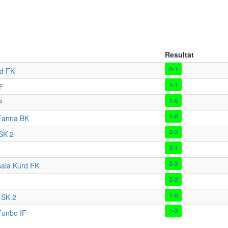
Resultat
0-1
rd FK
1-1
F
1-6
P
1-0
Fanna BK
2-2
SK 2
2-1
2-3
ala Kurd FK
2-2
1-0
 SK 2
1-2
Funbo IF