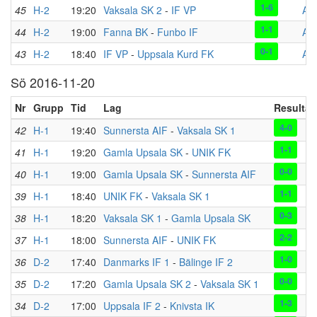
1-6
45
H-2
19:20
Vaksala SK 2
-
IF VP
AD
1-1
44
H-2
19:00
Fanna BK
-
Funbo IF
AD
0-1
43
H-2
18:40
IF VP
-
Uppsala Kurd FK
AD
Sö 2016-11-20
Nr
Grupp
Tid
Lag
Resultat
4-0
42
H-1
19:40
Sunnersta AIF
-
Vaksala SK 1
1-1
41
H-1
19:20
Gamla Upsala SK
-
UNIK FK
0-0
40
H-1
19:00
Gamla Upsala SK
-
Sunnersta AIF
1-1
39
H-1
18:40
UNIK FK
-
Vaksala SK 1
0-3
38
H-1
18:20
Vaksala SK 1
-
Gamla Upsala SK
2-2
37
H-1
18:00
Sunnersta AIF
-
UNIK FK
1-0
36
D-2
17:40
Danmarks IF 1
-
Bälinge IF 2
0-0
35
D-2
17:20
Gamla Upsala SK 2
-
Vaksala SK 1
1-3
34
D-2
17:00
Uppsala IF 2
-
Knivsta IK