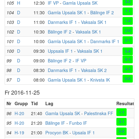
3-0
105
H
12:30
IF VP
-
Gamla Upsala SK
7-1
104
D
11:30
Gamla Upsala SK 1
-
Bälinge IF 2
1-0
103
D
11:00
Danmarks IF 1
-
Vaksala SK 1
2-0
102
D
10:30
Bälinge IF 2
-
Vaksala SK 1
2-1
101
D
10:00
Gamla Upsala SK 1
-
Danmarks IF 1
100
D
09:30
Uppsala IF 1
-
Vaksala SK 1
(S
5-6
5-1
99
D
09:00
Bälinge IF 2
-
IF VP
4-1
98
D
08:30
Danmarks IF 1
-
Vaksala SK 2
6-0
97
D
08:00
Gamla Upsala SK 1
-
Knivsta IK
Fr 2016-11-25
Nr
Grupp
Tid
Lag
Resultat
1-1
96
H-20
21:40
Gamla Upsala SK
-
Palestinska FF
3-1
95
H-20
21:20
Bälinge IF
-
Funbo IF
0-0
94
H-19
21:00
Procyon BK
-
Upsala IF 1