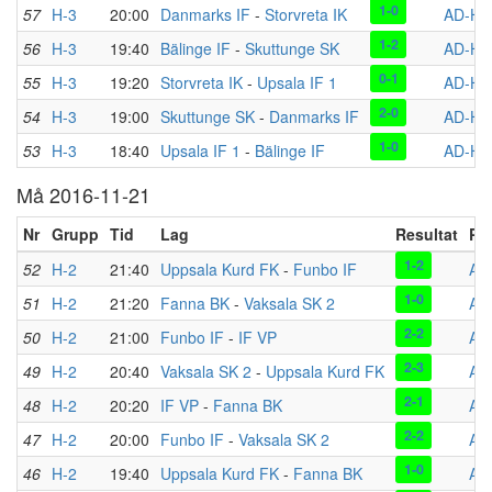
1-0
57
H-3
20:00
Danmarks IF
-
Storvreta IK
AD-HA
1-2
56
H-3
19:40
Bälinge IF
-
Skuttunge SK
AD-HA
0-1
55
H-3
19:20
Storvreta IK
-
Upsala IF 1
AD-HA
2-0
54
H-3
19:00
Skuttunge SK
-
Danmarks IF
AD-HA
1-0
53
H-3
18:40
Upsala IF 1
-
Bälinge IF
AD-HA
Må 2016-11-21
Nr
Grupp
Tid
Lag
Resultat
Pla
1-2
52
H-2
21:40
Uppsala Kurd FK
-
Funbo IF
AD
1-0
51
H-2
21:20
Fanna BK
-
Vaksala SK 2
AD
2-2
50
H-2
21:00
Funbo IF
-
IF VP
AD
2-3
49
H-2
20:40
Vaksala SK 2
-
Uppsala Kurd FK
AD
2-1
48
H-2
20:20
IF VP
-
Fanna BK
AD
2-2
47
H-2
20:00
Funbo IF
-
Vaksala SK 2
AD
1-0
46
H-2
19:40
Uppsala Kurd FK
-
Fanna BK
AD