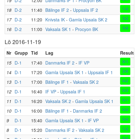
19
D-2
12:00
Danmarks IF 1
-
Procyon BK
1-0
18
D-2
11:40
Bälinge IF 2
-
Uppsala IF 2
3-2
17
D-2
11:20
Knivsta IK
-
Gamla Upsala SK 2
3-0
16
D-2
11:00
Vaksala SK 1
-
Procyon BK
Lö 2016-11-19
Nr
Grupp
Tid
Lag
Resultat
0-1
15
D-1
17:40
Danmarks IF 2
-
IF VP
2-0
14
D-1
17:20
Gamla Upsala SK 1
-
Uppsala IF 1
0-2
13
D-1
17:00
Bälinge IF 1
-
Vaksala SK 2
0-3
12
D-1
16:40
IF VP
-
Uppsala IF 1
0-1
11
D-1
16:20
Vaksala SK 2
-
Gamla Upsala SK 1
0-0
10
D-1
16:00
Bälinge IF 1
-
Danmarks IF 2
5-0
9
D-1
15:40
Gamla Upsala SK 1
-
IF VP
1-2
8
D-1
15:20
Danmarks IF 2
-
Vaksala SK 2
5-0