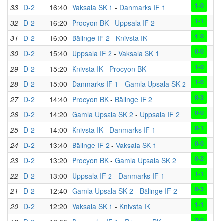
1-0
33
D-2
16:40
Vaksala SK 1
-
Danmarks IF 1
1-1
32
D-2
16:20
Procyon BK
-
Uppsala IF 2
1-0
31
D-2
16:00
Bälinge IF 2
-
Knivsta IK
0-0
30
D-2
15:40
Uppsala IF 2
-
Vaksala SK 1
1-0
29
D-2
15:20
Knivsta IK
-
Procyon BK
1-0
28
D-2
15:00
Danmarks IF 1
-
Gamla Upsala SK 2
0-3
27
D-2
14:40
Procyon BK
-
Bälinge IF 2
0-0
26
D-2
14:20
Gamla Upsala SK 2
-
Uppsala IF 2
0-1
25
D-2
14:00
Knivsta IK
-
Danmarks IF 1
0-0
24
D-2
13:40
Bälinge IF 2
-
Vaksala SK 1
0-2
23
D-2
13:20
Procyon BK
-
Gamla Upsala SK 2
1-1
22
D-2
13:00
Uppsala IF 2
-
Danmarks IF 1
0-3
21
D-2
12:40
Gamla Upsala SK 2
-
Bälinge IF 2
1-1
20
D-2
12:20
Vaksala SK 1
-
Knivsta IK
2-0