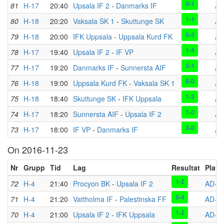
0-1
81
H-17
20:40
Upsala IF 2
-
Danmarks IF
AD
1-1
80
H-18
20:20
Vaksala SK 1
-
Skuttunge SK
AD
0-3
79
H-18
20:00
IFK Uppsala
-
Uppsala Kurd FK
AD
1-4
78
H-17
19:40
Upsala IF 2
-
IF VP
AD
3-1
77
H-17
19:20
Danmarks IF
-
Sunnersta AIF
AD
8-0
76
H-18
19:00
Uppsala Kurd FK
-
Vaksala SK 1
AD
1-3
75
H-18
18:40
Skuttunge SK
-
IFK Uppsala
AD
1-0
74
H-17
18:20
Sunnersta AIF
-
Upsala IF 2
AD
3-0
73
H-17
18:00
IF VP
-
Danmarks IF
AD
On 2016-11-23
Nr
Grupp
Tid
Lag
Resultat
Plats
1-2
72
H-4
21:40
Procyon BK
-
Upsala IF 2
AD-H
0-4
71
H-4
21:20
Vattholma IF
-
Palestinska FF
AD-H
1-2
70
H-4
21:00
Upsala IF 2
-
IFK Uppsala
AD-H