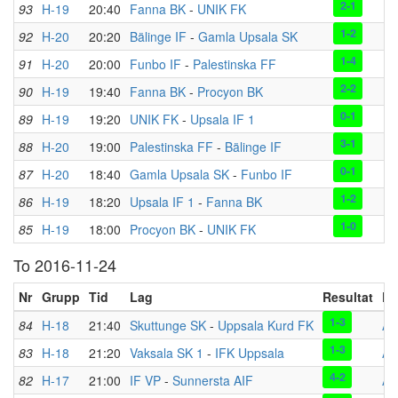
2-1
93
H-19
20:40
Fanna BK
-
UNIK FK
1-2
92
H-20
20:20
Bälinge IF
-
Gamla Upsala SK
1-4
91
H-20
20:00
Funbo IF
-
Palestinska FF
2-2
90
H-19
19:40
Fanna BK
-
Procyon BK
0-1
89
H-19
19:20
UNIK FK
-
Upsala IF 1
3-1
88
H-20
19:00
Palestinska FF
-
Bälinge IF
0-1
87
H-20
18:40
Gamla Upsala SK
-
Funbo IF
1-2
86
H-19
18:20
Upsala IF 1
-
Fanna BK
1-0
85
H-19
18:00
Procyon BK
-
UNIK FK
To 2016-11-24
Nr
Grupp
Tid
Lag
Resultat
Pl
1-3
84
H-18
21:40
Skuttunge SK
-
Uppsala Kurd FK
AD
1-3
83
H-18
21:20
Vaksala SK 1
-
IFK Uppsala
AD
4-2
82
H-17
21:00
IF VP
-
Sunnersta AIF
AD