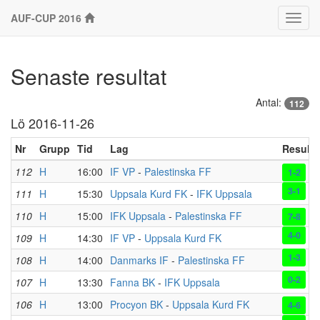
AUF-CUP 2016
Klass
Senaste resultat
Antal:
112
Lö 2016-11-26
Nr
Grupp
Tid
Lag
Resulta
112
H
16:00
IF VP
-
Palestinska FF
(F
1-2
3-1
111
H
15:30
Uppsala Kurd FK
-
IFK Uppsala
110
H
15:00
IFK Uppsala
-
Palestinska FF
(S
7-8
4-0
109
H
14:30
IF VP
-
Uppsala Kurd FK
1-3
108
H
14:00
Danmarks IF
-
Palestinska FF
0-2
107
H
13:30
Fanna BK
-
IFK Uppsala
106
H
13:00
Procyon BK
-
Uppsala Kurd FK
(S
4-6