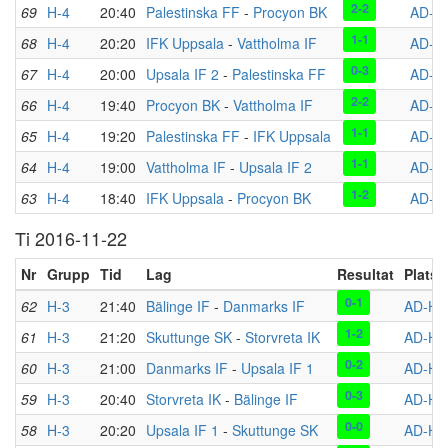
2-2
69
H-4
20:40
Palestinska FF
-
Procyon BK
AD-H
1-1
68
H-4
20:20
IFK Uppsala
-
Vattholma IF
AD-H
0-3
67
H-4
20:00
Upsala IF 2
-
Palestinska FF
AD-H
2-2
66
H-4
19:40
Procyon BK
-
Vattholma IF
AD-H
1-1
65
H-4
19:20
Palestinska FF
-
IFK Uppsala
AD-H
1-1
64
H-4
19:00
Vattholma IF
-
Upsala IF 2
AD-H
1-2
63
H-4
18:40
IFK Uppsala
-
Procyon BK
AD-H
Ti 2016-11-22
Nr
Grupp
Tid
Lag
Resultat
Plats
0-1
62
H-3
21:40
Bälinge IF
-
Danmarks IF
AD-HA
1-2
61
H-3
21:20
Skuttunge SK
-
Storvreta IK
AD-HA
0-2
60
H-3
21:00
Danmarks IF
-
Upsala IF 1
AD-HA
0-3
59
H-3
20:40
Storvreta IK
-
Bälinge IF
AD-HA
0-0
58
H-3
20:20
Upsala IF 1
-
Skuttunge SK
AD-HA