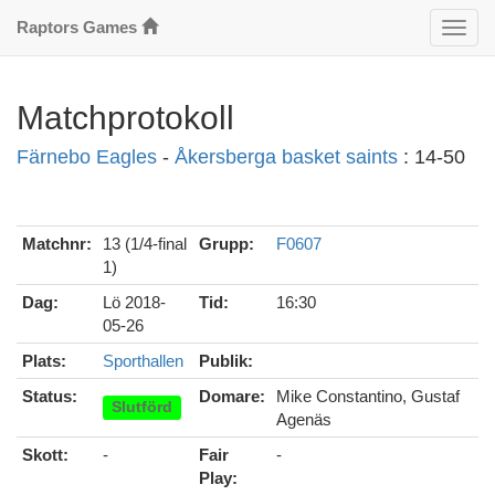
Raptors Games
Klass
Matchprotokoll
Färnebo Eagles
-
Åkersberga basket saints
: 14-50
Matchnr:
13 (1/4-final
Grupp:
F0607
1)
Dag:
Lö 2018-
Tid:
16:30
05-26
Plats:
Sporthallen
Publik:
Status:
Domare:
Mike Constantino, Gustaf
Slutförd
Agenäs
Skott:
-
Fair
-
Play: