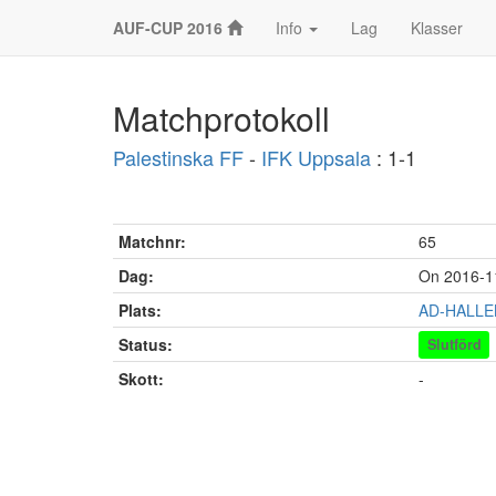
AUF-CUP 2016
Info
Lag
Klasser
Matchprotokoll
Palestinska FF
-
IFK Uppsala
: 1-1
Matchnr:
65
Dag:
On 2016-1
Plats:
AD-HALLE
Status:
Slutförd
Skott:
-